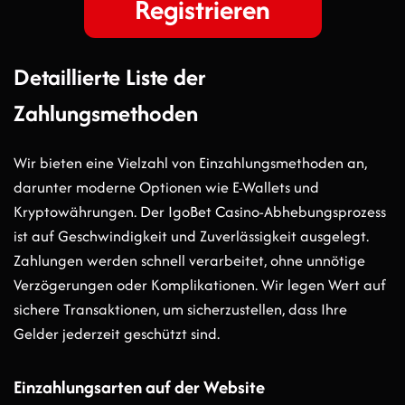
Registrieren
Detaillierte Liste der
Zahlungsmethoden
Wir bieten eine Vielzahl von Einzahlungsmethoden an,
darunter moderne Optionen wie E-Wallets und
Kryptowährungen. Der IgoBet Casino-Abhebungsprozess
ist auf Geschwindigkeit und Zuverlässigkeit ausgelegt.
Zahlungen werden schnell verarbeitet, ohne unnötige
Verzögerungen oder Komplikationen. Wir legen Wert auf
sichere Transaktionen, um sicherzustellen, dass Ihre
Gelder jederzeit geschützt sind.
Einzahlungsarten auf der Website