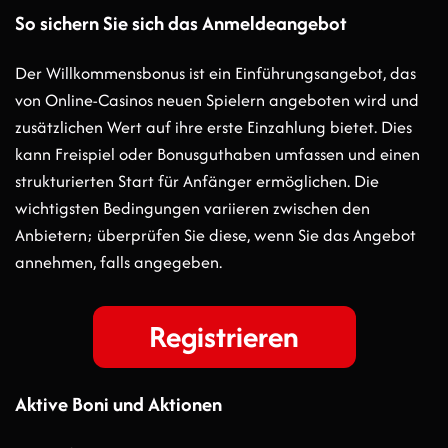
So sichern Sie sich das Anmeldeangebot
Der Willkommensbonus ist ein Einführungsangebot, das
von Online-Casinos neuen Spielern angeboten wird und
zusätzlichen Wert auf ihre erste Einzahlung bietet. Dies
kann Freispiel oder Bonusguthaben umfassen und einen
strukturierten Start für Anfänger ermöglichen. Die
wichtigsten Bedingungen variieren zwischen den
Anbietern; überprüfen Sie diese, wenn Sie das Angebot
annehmen, falls angegeben.
Registrieren
Aktive Boni und Aktionen