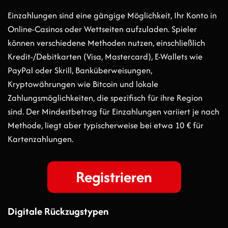
Einzahlungen sind eine gängige Möglichkeit, Ihr Konto in
Online-Casinos oder Wettseiten aufzuladen. Spieler
können verschiedene Methoden nutzen, einschließlich
Kredit-/Debitkarten (Visa, Mastercard), E-Wallets wie
PayPal oder Skrill, Banküberweisungen,
Kryptowährungen wie Bitcoin und lokale
Zahlungsmöglichkeiten, die spezifisch für ihre Region
sind. Der Mindestbetrag für Einzahlungen variiert je nach
Methode, liegt aber typischerweise bei etwa 10 € für
Kartenzahlungen.
Registrieren
Digitale Rückzugstypen