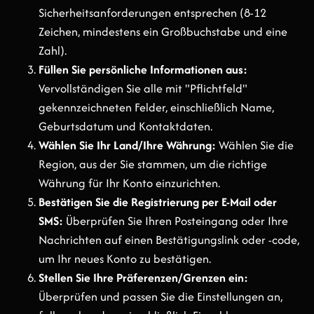
Sicherheitsanforderungen entsprechen (8-12
Zeichen, mindestens ein Großbuchstabe und eine
Zahl).
Füllen Sie persönliche Informationen aus:
Vervollständigen Sie alle mit "Pflichtfeld"
gekennzeichneten Felder, einschließlich Name,
Geburtsdatum und Kontaktdaten.
Wählen Sie Ihr Land/Ihre Währung:
Wählen Sie die
Region, aus der Sie stammen, um die richtige
Währung für Ihr Konto einzurichten.
Bestätigen Sie die Registrierung per E-Mail oder
SMS:
Überprüfen Sie Ihren Posteingang oder Ihre
Nachrichten auf einen Bestätigungslink oder -code,
um Ihr neues Konto zu bestätigen.
Stellen Sie Ihre Präferenzen/Grenzen ein:
Überprüfen und passen Sie die Einstellungen an,