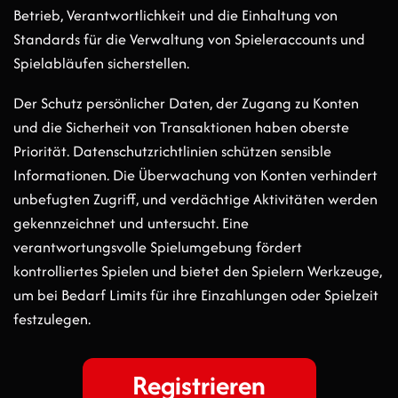
Betrieb, Verantwortlichkeit und die Einhaltung von
Standards für die Verwaltung von Spieleraccounts und
Spielabläufen sicherstellen.
Der Schutz persönlicher Daten, der Zugang zu Konten
und die Sicherheit von Transaktionen haben oberste
Priorität. Datenschutzrichtlinien schützen sensible
Informationen. Die Überwachung von Konten verhindert
unbefugten Zugriff, und verdächtige Aktivitäten werden
gekennzeichnet und untersucht. Eine
verantwortungsvolle Spielumgebung fördert
kontrolliertes Spielen und bietet den Spielern Werkzeuge,
um bei Bedarf Limits für ihre Einzahlungen oder Spielzeit
festzulegen.
Registrieren