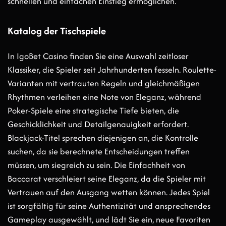
schnellen und einfachen Einstieg ermöglichen.
Katalog der Tischspiele
In IgoBet Casino finden Sie eine Auswahl zeitloser
Klassiker, die Spieler seit Jahrhunderten fesseln. Roulette-
Varianten mit vertrauten Regeln und gleichmäßigen
Rhythmen verleihen eine Note von Eleganz, während
Poker-Spiele eine strategische Tiefe bieten, die
Geschicklichkeit und Detailgenauigkeit erfordert.
Blackjack-Titel sprechen diejenigen an, die Kontrolle
suchen, da sie berechnete Entscheidungen treffen
müssen, um siegreich zu sein. Die Einfachheit von
Baccarat verschleiert seine Eleganz, da die Spieler mit
Vertrauen auf den Ausgang wetten können. Jedes Spiel
ist sorgfältig für seine Authentizität und ansprechendes
Gameplay ausgewählt, und lädt Sie ein, neue Favoriten