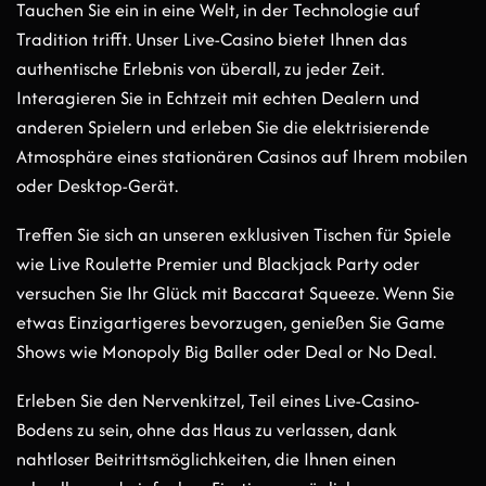
Tauchen Sie ein in eine Welt, in der Technologie auf
Tradition trifft. Unser Live-Casino bietet Ihnen das
authentische Erlebnis von überall, zu jeder Zeit.
Interagieren Sie in Echtzeit mit echten Dealern und
anderen Spielern und erleben Sie die elektrisierende
Atmosphäre eines stationären Casinos auf Ihrem mobilen
oder Desktop-Gerät.
Treffen Sie sich an unseren exklusiven Tischen für Spiele
wie Live Roulette Premier und Blackjack Party oder
versuchen Sie Ihr Glück mit Baccarat Squeeze. Wenn Sie
etwas Einzigartigeres bevorzugen, genießen Sie Game
Shows wie Monopoly Big Baller oder Deal or No Deal.
Erleben Sie den Nervenkitzel, Teil eines Live-Casino-
Bodens zu sein, ohne das Haus zu verlassen, dank
nahtloser Beitrittsmöglichkeiten, die Ihnen einen