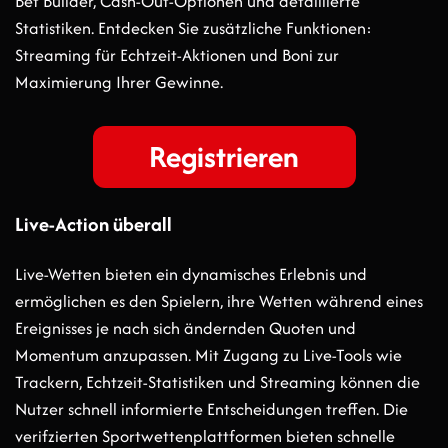
Bet Builder, Cash-Out-Optionen und detaillierte
Statistiken. Entdecken Sie zusätzliche Funktionen:
Streaming für Echtzeit-Aktionen und Boni zur
Maximierung Ihrer Gewinne.
Registrieren
Live-Action überall
Live-Wetten bieten ein dynamisches Erlebnis und
ermöglichen es den Spielern, ihre Wetten während eines
Ereignisses je nach sich ändernden Quoten und
Momentum anzupassen. Mit Zugang zu Live-Tools wie
Trackern, Echtzeit-Statistiken und Streaming können die
Nutzer schnell informierte Entscheidungen treffen. Die
verifzierten Sportwettenplattformen bieten schnelle