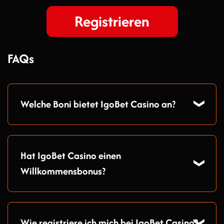
Registrieren
FAQs
Welche Boni bietet IgoBet Casino an?
Hat IgoBet Casino einen
Willkommensbonus?
Wie registriere ich mich bei IgoBet Casino?