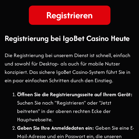
Registrieren
Registrierung bei IgoBet Casino Heute
Die Registrierung bei unserem Dienst ist schnell, einfach
und sowohl für Desktop- als auch für mobile Nutzer
konzipiert. Das sichere IgoBet Casino-System führt Sie in
ein paar einfachen Schritten durch den Einstieg.
Öffnen Sie die Registrierungsseite auf Ihrem Gerät:
Suchen Sie nach "Registrieren" oder "Jetzt
beitreten" in der oberen rechten Ecke der
Hauptwebseite.
Geben Sie Ihre Anmeldedaten ein:
Geben Sie eine E-
Mail-Adresse und ein Passwort ein, die unseren