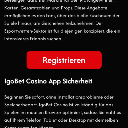
beteiligen, darunter Märkte für den Matchgewinner,
Karten, Gesamtzahlen und Props. Diese Angebote
ermöglichen es den Fans, über das bloße Zuschauen der
Spiele hinaus, am Geschehen teilzunehmen. Der
Esportwetten-Sektor ist für diejenigen konzipiert, die ein
intensiveres Erlebnis suchen.
Registrieren
IgoBet Casino App Sicherheit
Beginnen Sie sofort, ohne Installationsprobleme oder
Speicherbedarf. IgoBet Casino ist vollständig für das
Spielen im mobilen Browser optimiert, sodass Sie nahtlos
auf Ihrem Telefon, Tablet oder Desktop mit demselben
Konto zugreifen können.