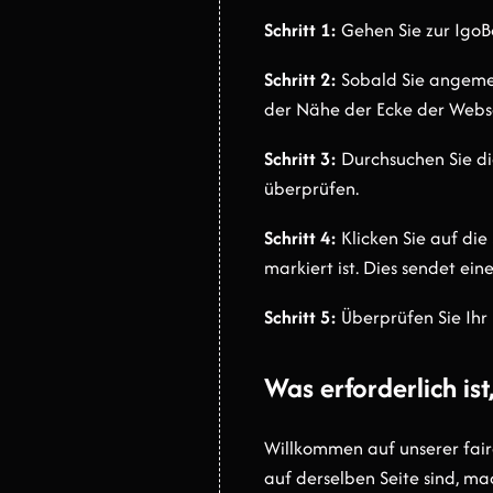
Schritt 1:
Gehen Sie zur IgoBe
Schritt 2:
Sobald Sie angemel
der Nähe der Ecke der Webseit
Schritt 3:
Durchsuchen Sie die
überprüfen.
Schritt 4:
Klicken Sie auf di
markiert ist. Dies sendet ein
Schritt 5:
Überprüfen Sie Ihr
Was erforderlich i
Willkommen auf unserer faire
auf derselben Seite sind, ma