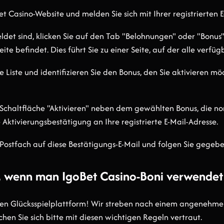
t Casino-Website und melden Sie sich mit Ihrer registrierten 
det sind, klicken Sie auf den Tab "Belohnungen" oder "Bonus
e befindet. Dies führt Sie zu einer Seite, auf der alle verfügb
 Liste und identifizieren Sie den Bonus, den Sie aktivieren 
e Schaltfläche "Aktivieren" neben dem gewählten Bonus, die n
e Aktivierungsbestätigung an Ihre registrierte E-Mail-Adresse.
 Postfach auf diese Bestätigungs-E-Mail und folgen Sie gegeb
st, wenn man IgoBet Casino-Boni verwendet
n Glücksspielplattform! Wir streben nach einem angenehmen Er
chen Sie sich bitte mit diesen wichtigen Regeln vertraut.