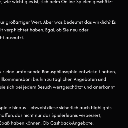
 wie wichtig es ist, sich beim Online-Spielen geschätzt
ur großartiger Wert. Aber was bedeutet das wirklich? Es
it verpflichtet haben. Egal, ob Sie neu oder
ht ausnutzt.
 wir eine umfassende Bonusphilosophie entwickelt haben,
Willkommensboni bis hin zu täglichen Angeboten sind
s sie sich bei jedem Besuch wertgeschätzt und anerkannt
iele hinaus – obwohl diese sicherlich auch Highlights
affen, das nicht nur das Spielerlebnis verbessert,
d Spaß haben können. Ob Cashback-Angebote,