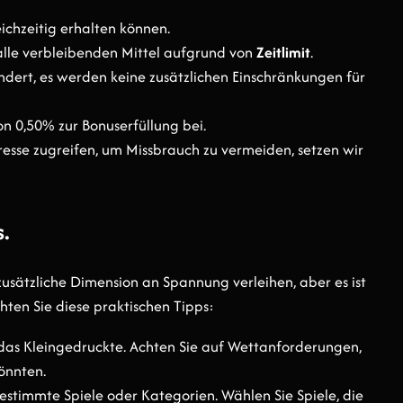
eichzeitig erhalten können.
alle verbleibenden Mittel aufgrund von
Zeitlimit
.
dert, es werden keine zusätzlichen Einschränkungen für
on 0,50% zur Bonuserfüllung bei.
esse zugreifen, um Missbrauch zu vermeiden, setzen wir
.
usätzliche Dimension an Spannung verleihen, aber es ist
hten Sie diese praktischen Tipps:
 das Kleingedruckte. Achten Sie auf Wettanforderungen,
önnten.
bestimmte Spiele oder Kategorien. Wählen Sie Spiele, die