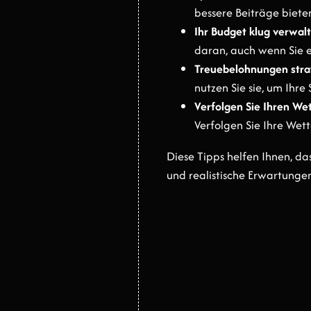
bessere Beiträge biete
Ihr Budget klug verwal
daran, auch wenn Sie e
Treuebelohnungen stra
nutzen Sie sie, um Ihre 
Verfolgen Sie Ihren Wet
Verfolgen Sie Ihre Wett
Diese Tipps helfen Ihnen, d
und realistische Erwartungen 