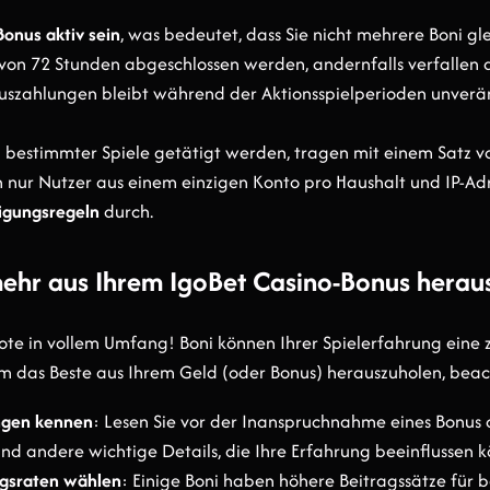
Bonus aktiv sein
, was bedeutet, dass Sie nicht mehrere Boni gl
von 72 Stunden abgeschlossen werden, andernfalls verfallen 
uszahlungen bleibt während der Aktionsspielperioden unverän
b bestimmter Spiele getätigt werden, tragen mit einem Satz v
 nur Nutzer aus einem einzigen Konto pro Haushalt und IP-Adr
igungsregeln
durch.
mehr aus Ihrem IgoBet Casino-Bonus heraus
te in vollem Umfang! Boni können Ihrer Spielerfahrung eine z
 Um das Beste aus Ihrem Geld (oder Bonus) herauszuholen, beac
ngen kennen
: Lesen Sie vor der Inanspruchnahme eines Bonus
d andere wichtige Details, die Ihre Erfahrung beeinflussen k
agsraten wählen
: Einige Boni haben höhere Beitragssätze für 