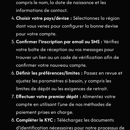
compris le nom, la date de naissance et les
informations de contact.
Choisir votre pays/devise :
Sélectionnez la région
dont vous venez pour configurer la bonne devise
pour votre compte.
Confirmer l'inscription par email ou SMS :
Vérifiez
votre boîte de réception ou vos messages pour
trouver un lien ou un code de vérification afin de
confirmer votre nouveau compte.
Définir les préférences/limites :
Passez en revue et
ajustez les paramètres si besoin, y compris les
limites de dépôt ou les exigences de retrait.
Effectuer votre premier dépôt :
Alimentez votre
compte en utilisant l'une de nos méthodes de
paiement prises en charge.
Compléter le KYC :
Téléchargez les documents
d'identification nécessaires pour notre processus de