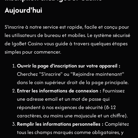
Aujourd'hui
S'inscrire à notre service est rapide, facile et conçu pour
les utilisateurs de bureau et mobiles. Le système sécurisé
de IgoBet Casino vous guide à travers quelques étapes
simples pour commencer.
Ouvrir la page d'inscription sur votre appareil :
Cherchez "S'inscrire" ou "Rejoindre maintenant"
dans le coin supérieur droit de la page principale.
Entrer les informations de connexion :
Fournissez
une adresse email et un mot de passe qui
répondent à nos exigences de sécurité (8-12
caractères, au moins une majuscule et un chiffre).
Remplir les informations personnelles :
Complétez
tous les champs marqués comme obligatoires, y