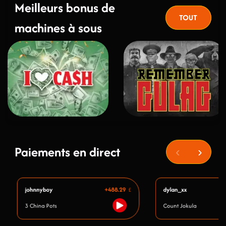
Meilleurs bonus de
TOUT
machines à sous
Paiements en direct
‹
›
johnnyboy
+488.29
dylan_xx
£
3 China Pots
Count Jokula