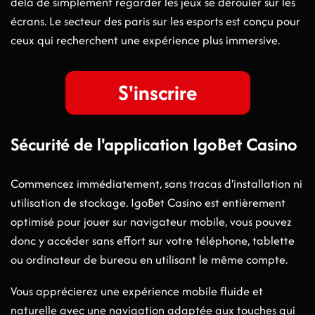
delà de simplement regarder les jeux se dérouler sur les
écrans. Le secteur des paris sur les esports est conçu pour
ceux qui recherchent une expérience plus immersive.
S'inscrire
Sécurité de l'application IgoBet Casino
Commencez immédiatement, sans tracas d'installation ni
utilisation de stockage. IgoBet Casino est entièrement
optimisé pour jouer sur navigateur mobile, vous pouvez
donc y accéder sans effort sur votre téléphone, tablette
ou ordinateur de bureau en utilisant le même compte.
Vous apprécierez une expérience mobile fluide et
naturelle avec une navigation adaptée aux touches qui