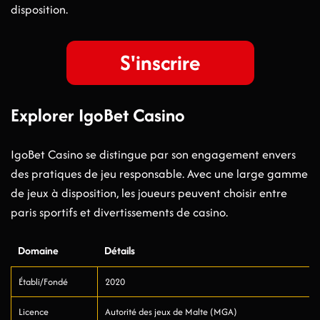
disposition.
S'inscrire
Explorer IgoBet Casino
IgoBet Casino se distingue par son engagement envers
des pratiques de jeu responsable. Avec une large gamme
de jeux à disposition, les joueurs peuvent choisir entre
paris sportifs et divertissements de casino.
Domaine
Détails
Établi/Fondé
2020
Licence
Autorité des jeux de Malte (MGA)