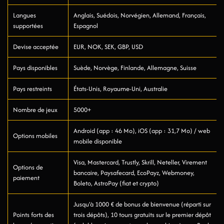
Langues
Anglais, Suédois, Norvégien, Allemand, Français,
supportées
Espagnol
Devise acceptée
EUR, NOK, SEK, GBP, USD
Pays disponibles
Suède, Norvège, Finlande, Allemagne, Suisse
Pays restreints
États-Unis, Royaume-Uni, Australie
Nombre de jeux
5000+
Android (app : 46 Mo), iOS (app : 31,7 Mo) / web
Options mobiles
mobile disponible
Visa, Mastercard, Trustly, Skrill, Neteller, Virement
Options de
bancaire, Paysafecard, EcoPayz, Webmoney,
paiement
Boleto, AstroPay (fiat et crypto)
Jusqu'à 1000 € de bonus de bienvenue (réparti sur
Points forts des
trois dépôts), 10 tours gratuits sur le premier dépôt