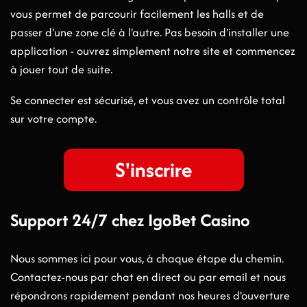
vous permet de parcourir facilement les halls et de
passer d'une zone clé à l'autre. Pas besoin d'installer une
application - ouvrez simplement notre site et commencez
à jouer tout de suite.
Se connecter est sécurisé, et vous avez un contrôle total
sur votre compte.
S'inscrire
Support 24/7 chez IgoBet Casino
Nous sommes ici pour vous, à chaque étape du chemin.
Contactez-nous par chat en direct ou par email et nous
répondrons rapidement pendant nos heures d'ouverture