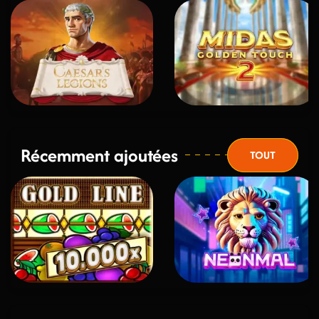
Récemment ajoutées
TOUT