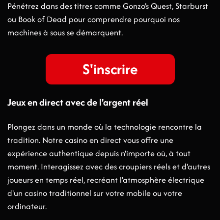
Pénétrez dans des titres comme Gonzo's Quest, Starburst
ou Book of Dead pour comprendre pourquoi nos
machines à sous se démarquent.
S'inscrire
Jeux en direct avec de l'argent réel
Plongez dans un monde où la technologie rencontre la
tradition. Notre casino en direct vous offre une
expérience authentique depuis n'importe où, à tout
moment. Interagissez avec des croupiers réels et d'autres
joueurs en temps réel, recréant l'atmosphère électrique
d'un casino traditionnel sur votre mobile ou votre
ordinateur.