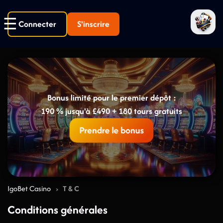
Connecter
S'inscrire
Bonus limité pour le premier dépôt :
190 % jusqu'à £490 + 180 tours gratuits
Prendre le bonus
›
IgoBet Casino
T & C
Conditions générales