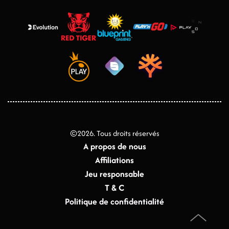
©
2026
. Tous droits réservés
A propos de nous
Affiliations
Jeu responsable
T & C
Politique de confidentialité