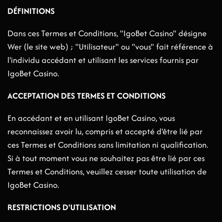
DÉFINITIONS
Dans ces Termes et Conditions, "IgoBet Casino" désigne
Wer (le site web) ; "Utilisateur" ou "vous" fait référence à
l'individu accédant et utilisant les services fournis par
IgoBet Casino.
ACCEPTATION DES TERMES ET CONDITIONS
En accédant et en utilisant IgoBet Casino, vous
reconnaissez avoir lu, compris et accepté d'être lié par
ces Termes et Conditions sans limitation ni qualification.
Si à tout moment vous ne souhaitez pas être lié par ces
Termes et Conditions, veuillez cesser toute utilisation de
IgoBet Casino.
RESTRICTIONS D'UTILISATION