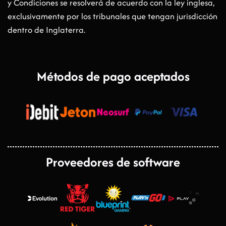
y Condiciones se resolverá de acuerdo con la ley inglesa,
exclusivamente por los tribunales que tengan jurisdicción
dentro de Inglaterra.
Métodos de pago aceptados
Proveedores de software