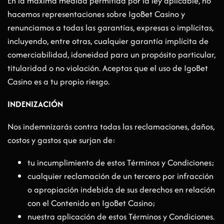
En la máxima medida permitida por la ley aplicable, no
hacemos representaciones sobre IgoBet Casino y
renunciamos a todas las garantías, expresas o implícitas,
incluyendo, entre otras, cualquier garantía implícita de
comerciabilidad, idoneidad para un propósito particular,
titularidad o no violación. Aceptas que el uso de IgoBet
Casino es a tu propio riesgo.
INDENIZACIÓN
Nos indemnizarás contra todas las reclamaciones, daños,
costos y gastos que surjan de:
tu incumplimiento de estos Términos y Condiciones;
cualquier reclamación de un tercero por infracción
o apropiación indebida de sus derechos en relación
con el Contenido en IgoBet Casino;
nuestra aplicación de estos Términos y Condiciones.