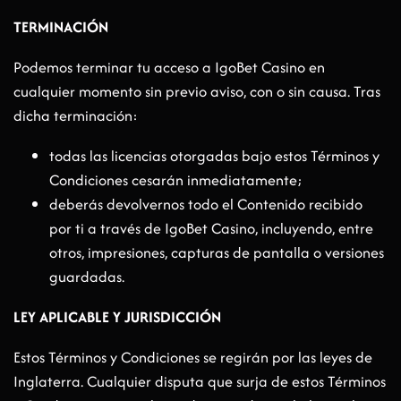
TERMINACIÓN
Podemos terminar tu acceso a IgoBet Casino en
cualquier momento sin previo aviso, con o sin causa. Tras
dicha terminación:
todas las licencias otorgadas bajo estos Términos y
Condiciones cesarán inmediatamente;
deberás devolvernos todo el Contenido recibido
por ti a través de IgoBet Casino, incluyendo, entre
otros, impresiones, capturas de pantalla o versiones
guardadas.
LEY APLICABLE Y JURISDICCIÓN
Estos Términos y Condiciones se regirán por las leyes de
Inglaterra. Cualquier disputa que surja de estos Términos