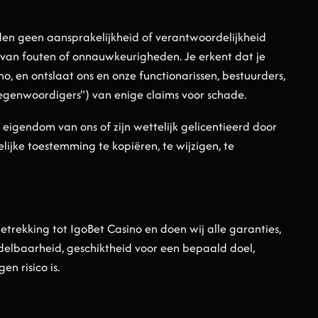
den geen aansprakelijkheid of verantwoordelijkheid
 van fouten of onnauwkeurigheden. Je erkent dat je
o, en ontslaat ons en onze functionarissen, bestuurders,
tegenwoordigers") van enige claims voor schade.
 eigendom van ons of zijn wettelijk gelicentieerd door
ijke toestemming te kopiëren, te wijzigen, te
trekking tot IgoBet Casino en doen wij alle garanties,
andelbaarheid, geschiktheid voor een bepaald doel,
n risico is.