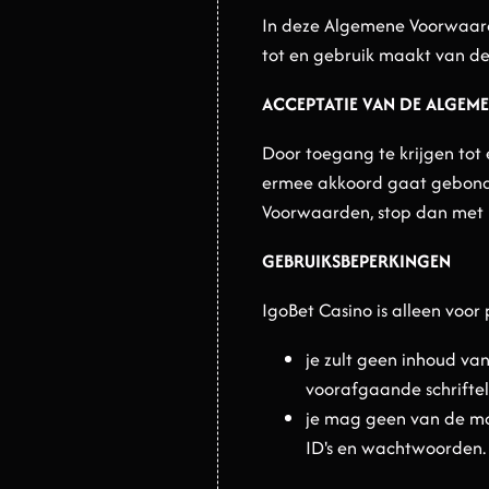
In deze Algemene Voorwaarde
tot en gebruik maakt van d
ACCEPTATIE VAN DE ALGE
Door toegang te krijgen tot
ermee akkoord gaat gebonden
Voorwaarden, stop dan met h
GEBRUIKSBEPERKINGEN
IgoBet Casino is alleen voo
je zult geen inhoud va
voorafgaande schrifte
je mag geen van de ma
ID's en wachtwoorden.