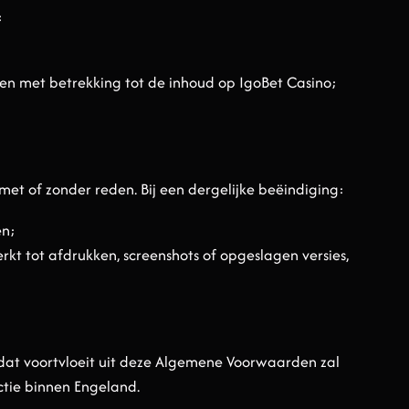
:
ten met betrekking tot de inhoud op IgoBet Casino;
t of zonder reden. Bij een dergelijke beëindiging:
en;
rkt tot afdrukken, screenshots of opgeslagen versies,
at voortvloeit uit deze Algemene Voorwaarden zal
ctie binnen Engeland.