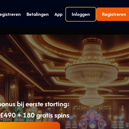
egistreren
Betalingen
App
Inloggen
Registreren
onus bij eerste storting:
£490 + 180 gratis spins