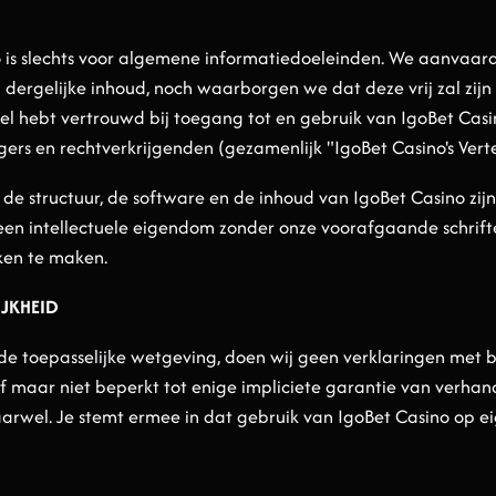
o is slechts voor algemene informatiedoeleinden. We aanvaar
dergelijke inhoud, noch waarborgen we dat deze vrij zal zijn
eel hebt vertrouwd bij toegang tot en gebruik van IgoBet Casin
ers en rechtverkrijgenden (gezamenlijk "IgoBet Casino's Ver
 de structuur, de software en de inhoud van IgoBet Casino zijn
en intellectuele eigendom zonder onze voorafgaande schriftel
rken te maken.
IJKHEID
e toepasselijke wetgeving, doen wij geen verklaringen met be
usief maar niet beperkt tot enige impliciete garantie van verh
arwel. Je stemt ermee in dat gebruik van IgoBet Casino op eige