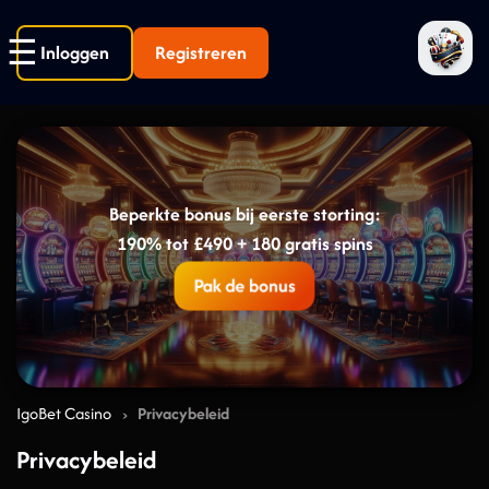
Inloggen
Registreren
Beperkte bonus bij eerste storting:
190% tot £490 + 180 gratis spins
Pak de bonus
›
IgoBet Casino
Privacybeleid
Privacybeleid