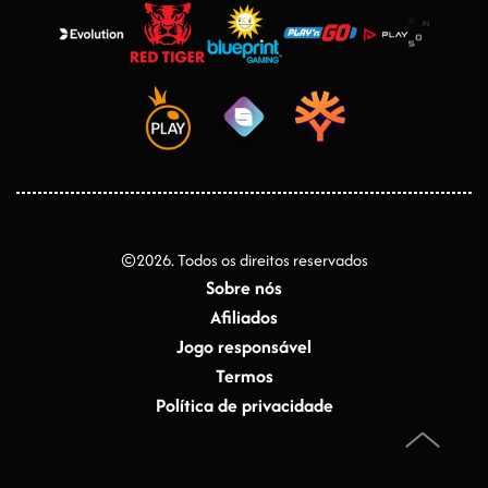
©
2026
. Todos os direitos reservados
Sobre nós
Afiliados
Jogo responsável
Termos
Política de privacidade