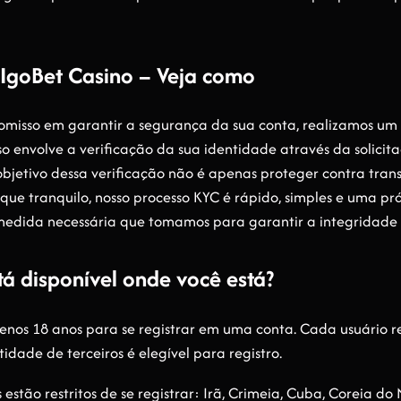
a IgoBet Casino – Veja como
misso em garantir a segurança da sua conta, realizamos um 
sso envolve a verificação da sua identidade através da sol
objetivo dessa verificação não é apenas proteger contra tra
 fique tranquilo, nosso processo KYC é rápido, simples e uma 
edida necessária que tomamos para garantir a integridade e 
á disponível onde você está?
menos 18 anos para se registrar em uma conta. Cada usuário
dade de terceiros é elegível para registro.
 estão restritos de se registrar: Irã, Crimeia, Cuba, Coreia do