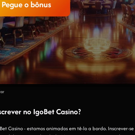
Pegue o bônus
rar
screver no IgoBet Casino?
Bet Casino - estamos animados em tê-lo a bordo. Inscrever-se