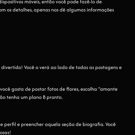
ispositivos móveis, então você pode fazê-lo de
com os detalhes, apenas nos dê algumas informações
 divertido! Você o verá ao lado de todas as postagens e
você gosta de postar fotos de flores, escolha "amante
tão tenha um plano B pronto.
e perfil e preencher aquela seção de biografia. Você
iosas!