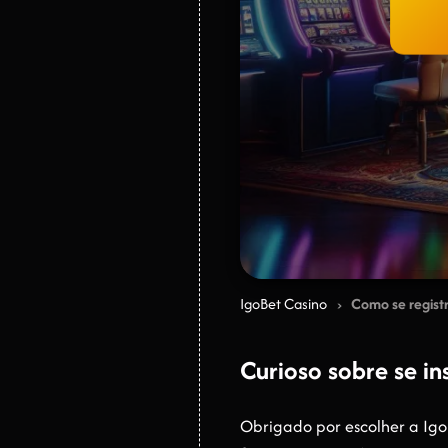
›
IgoBet Casino
Como se regist
Curioso sobre se in
Obrigado por escolher a Igo