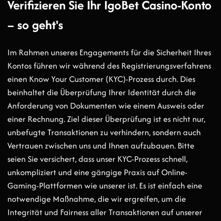
Verifizieren Sie Ihr IgoBet Casino-Konto
– so geht's
Im Rahmen unseres Engagements für die Sicherheit Ihres
Kontos führen wir während des Registrierungsverfahrens
einen Know Your Customer (KYC)-Prozess durch. Dies
beinhaltet die Überprüfung Ihrer Identität durch die
Anforderung von Dokumenten wie einem Ausweis oder
einer Rechnung. Ziel dieser Überprüfung ist es nicht nur,
unbefugte Transaktionen zu verhindern, sondern auch
Vertrauen zwischen uns und Ihnen aufzubauen. Bitte
seien Sie versichert, dass unser KYC-Prozess schnell,
unkompliziert und eine gängige Praxis auf Online-
Gaming-Plattformen wie unserer ist. Es ist einfach eine
notwendige Maßnahme, die wir ergreifen, um die
Integrität und Fairness aller Transaktionen auf unserer