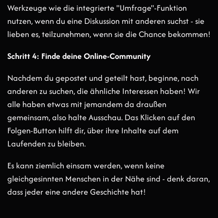
Werkzeuge wie die integrierte "Umfrage"-Funktion
nutzen, wenn du eine Diskussion mit anderen suchst - sie
lieben es, teilzunehmen, wenn sie die Chance bekommen!
Schritt 4: Finde deine Online-Community
Nachdem du gepostet und geteilt hast, beginne, nach
anderen zu suchen, die ähnliche Interessen haben! Wir
alle haben etwas mit jemandem da draußen
gemeinsam, also halte Ausschau. Das Klicken auf den
Folgen-Button hilft dir, über ihre Inhalte auf dem
Laufenden zu bleiben.
Es kann ziemlich einsam werden, wenn keine
gleichgesinnten Menschen in der Nähe sind - denk daran,
dass jeder eine andere Geschichte hat!