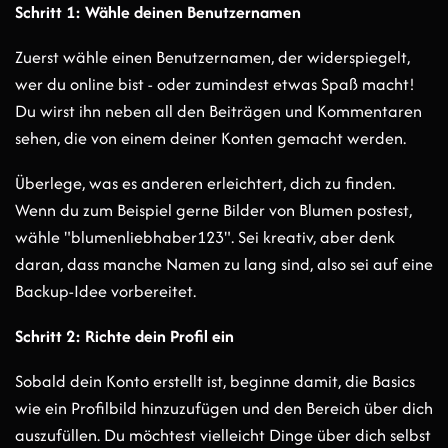
Schritt 1: Wähle deinen Benutzernamen
Zuerst wähle einen Benutzernamen, der widerspiegelt,
wer du online bist - oder zumindest etwas Spaß macht!
Du wirst ihn neben all den Beiträgen und Kommentaren
sehen, die von einem deiner Konten gemacht werden.
Überlege, was es anderen erleichtert, dich zu finden.
Wenn du zum Beispiel gerne Bilder von Blumen postest,
wähle "blumenliebhaber123". Sei kreativ, aber denk
daran, dass manche Namen zu lang sind, also sei auf eine
Backup-Idee vorbereitet.
Schritt 2: Richte dein Profil ein
Sobald dein Konto erstellt ist, beginne damit, die Basics
wie ein Profilbild hinzuzufügen und den Bereich über dich
auszufüllen. Du möchtest vielleicht Dinge über dich selbst