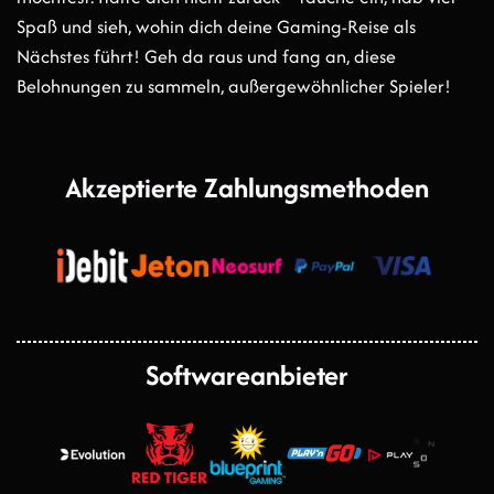
Spaß und sieh, wohin dich deine Gaming-Reise als
Nächstes führt! Geh da raus und fang an, diese
Belohnungen zu sammeln, außergewöhnlicher Spieler!
Akzeptierte Zahlungsmethoden
Softwareanbieter