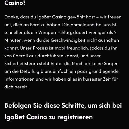
Casino?
Danke, dass du IgoBet Casino gewählt hast – wir freuen
uns, dich an Bord zu haben. Die Anmeldung bei uns ist
schneller als ein Wimpernschlag, dauert weniger als 2
Minuten, wenn du die Geschwindigkeit nicht aushalten
kannst. Unser Prozess ist mobilfreundlich, sodass du ihn
von überall aus durchführen kannst, und unser
Sicherheitsteam steht hinter dir. Mach dir keine Sorgen
um die Details, gib uns einfach ein paar grundlegende
Informationen und wir haben alles in kürzester Zeit für
dich bereit!
Befolgen Sie diese Schritte, um sich bei
IgoBet Casino zu registrieren