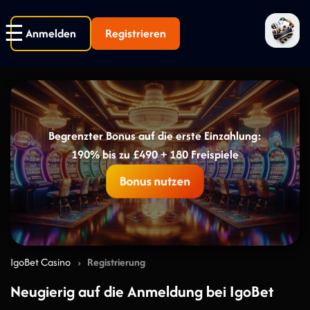
Anmelden
Registrieren
Begrenzter Bonus auf die erste Einzahlung:
190% bis zu £490 + 180 Freispiele
Bonus nutzen
›
IgoBet Casino
Registrierung
Neugierig auf die Anmeldung bei IgoBet