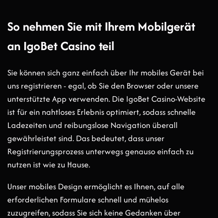
So nehmen Sie mit Ihrem Mobilgerät
an IgoBet Casino teil
Sie können sich ganz einfach über Ihr mobiles Gerät bei
uns registrieren - egal, ob Sie den Browser oder unsere
unterstützte App verwenden. Die IgoBet Casino-Website
ist für ein nahtloses Erlebnis optimiert, sodass schnelle
Ladezeiten und reibungslose Navigation überall
gewährleistet sind. Das bedeutet, dass unser
Registrierungsprozess unterwegs genauso einfach zu
nutzen ist wie zu Hause.
Unser mobiles Design ermöglicht es Ihnen, auf alle
erforderlichen Formulare schnell und mühelos
zuzugreifen, sodass Sie sich keine Gedanken über