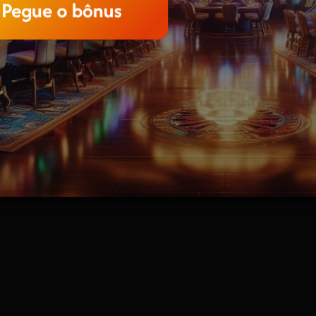
Pegue o bônus