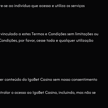
e-se ao indivíduo que acessa e utiliza os serviços
 vinculado a estes Termos e Condições sem limitações ou
ondições, por favor, cesse toda e qualquer utilização
lquer conteúdo do IgoBet Casino sem nosso consentimento
lar o acesso ao IgoBet Casino, incluindo, mas não se