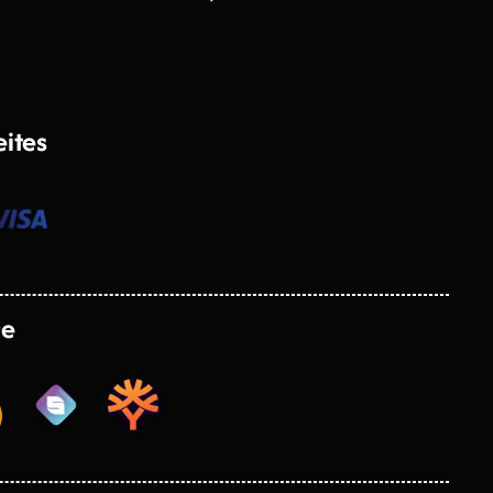
ites
re