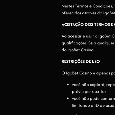
Nestes Termos e Condições, "I
oferecidos através do IgoBet
ACEITAÇÃO DOS TERMOS E
Ao acessar e usar o IgoBet 
qualificações. Se a qualquer
do IgoBet Casino.
RESTRIÇÕES DE USO
O IgoBet Casino é apenas par
você não copiará, repr
prévio por escrito;
você não pode contorn
limitando a ID de usuár