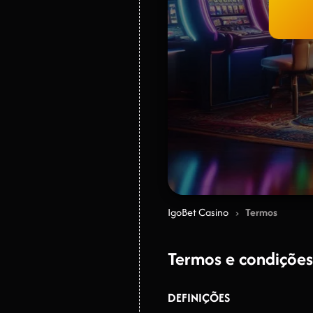
›
IgoBet Casino
Termos
Termos e condições
DEFINIÇÕES