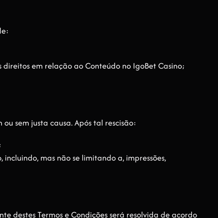
de:
s direitos em relação ao Conteúdo no IgoBet Casino;
ou sem justa causa. Após tal rescisão:
;
incluindo, mas não se limitando a, impressões,
ente destes Termos e Condições será resolvida de acordo