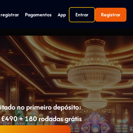
registrar
Pagamentos
App
Entrar
Registrar
itado no primeiro depósito:
£490 + 180 rodadas grátis