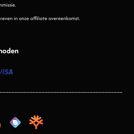
mmissie.
even in onze affiliate overeenkomst.
thoden