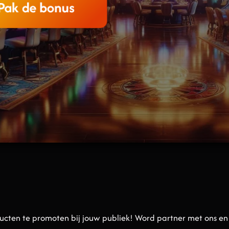
Pak de bonus
ucten te promoten bij jouw publiek! Word partner met ons e