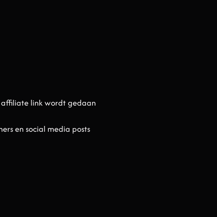
affiliate link wordt gedaan
ers en social media posts