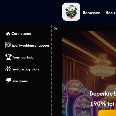
Bonussen
Hoe r
🔥
Casino zone
🆕
Sportweddenschappen
🏆
Toernooi hub
🎁
Feature Buy Slots
🎥
Live arena
Beperkte b
190% tot 