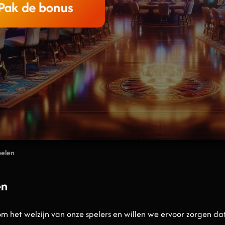
Pak de bonus
pelen
en
om het welzijn van onze spelers en willen we ervoor zorgen d