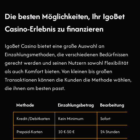
Die besten Möglichkeiten, Ihr IgoBet
Casino-Erlebnis zu finanzieren
IgoBet Casino bietet eine große Auswahl an
Einzahlungsmethoden, die verschiedenen Bedürfnissen
gerecht werden und seinen Nutzern sowohl Flexibilität
als auch Komfort bieten. Von kleinen bis großen
Transaktionen können die Kunden die Methode wählen,
die ihnen am besten passt.
Methode
Einzahlungsbetrag
Bearbeitung
Kredit-/Debitkarten
Kein Minimum
Sofort
Prepaid-Karten
10 €-50 €
24 Stunden