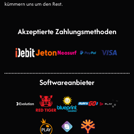
kümmern uns um den Rest.
Akzeptierte Zahlungsmethoden
Softwareanbieter