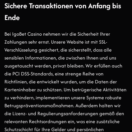
Sichere Transaktionen von Anfang bis
Ende
Bei IgoBet Casino nehmen wir die Sicherheit Ihrer
Zahlungen sehr ernst. Unsere Website ist mit SSL-
Verschlüsselung gesichert, die sicherstellt, dass alle
sensiblen Informationen, die zwischen Ihnen und uns
ausgetauscht werden, privat bleiben. Wir erfüllen auch
die PCI DSS-Standards, eine strenge Reihe von
Richtlinien, die entwickelt wurden, um die Daten der
Karteninhaber zu schützen. Um betrügerische Aktivitäten
zu verhindern, implementieren unsere Systeme robuste
Betrugspräventionsmaßnahmen. Außerdem halten wir
die Lizenz- und Regulierungsanforderungen gemäß den
relevanten Rechtsordnungen ein, was eine zusätzliche
Schutzschicht für Ihre Gelder und persönlichen