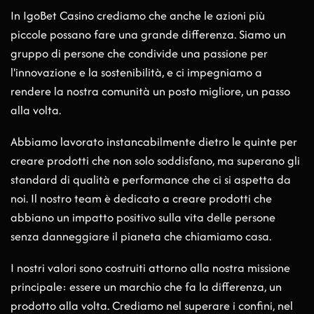
In IgoBet Casino crediamo che anche le azioni più
piccole possano fare una grande differenza. Siamo un
gruppo di persone che condivide una passione per
l'innovazione e la sostenibilità, e ci impegniamo a
rendere la nostra comunità un posto migliore, un passo
alla volta.
Abbiamo lavorato instancabilmente dietro le quinte per
creare prodotti che non solo soddisfano, ma superano gli
standard di qualità e performance che ci si aspetta da
noi. Il nostro team è dedicato a creare prodotti che
abbiano un impatto positivo sulla vita delle persone
senza danneggiare il pianeta che chiamiamo casa.
I nostri valori sono costruiti attorno alla nostra missione
principale: essere un marchio che fa la differenza, un
prodotto alla volta. Crediamo nel superare i confini, nel