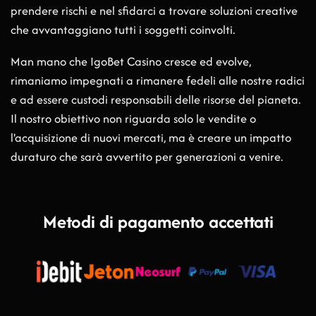
prendere rischi e nel sfidarci a trovare soluzioni creative
che avvantaggiano tutti i soggetti coinvolti.
Man mano che IgoBet Casino cresce ed evolve,
rimaniamo impegnati a rimanere fedeli alle nostre radici
e ad essere custodi responsabili delle risorse del pianeta.
Il nostro obiettivo non riguarda solo le vendite o
l'acquisizione di nuovi mercati, ma è creare un impatto
duraturo che sarà avvertito per generazioni a venire.
Metodi di pagamento accettati