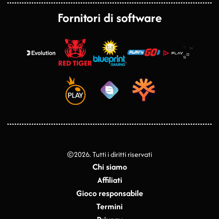
Fornitori di software
©
2026
. Tutti i diritti riservati
Chi siamo
Affiliati
Gioco responsabile
Termini