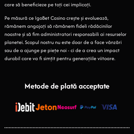
care să beneficieze pe toți cei implicați.
Pe măsură ce IgoBet Casino crește și evoluează,
rămânem angajați să rămânem fideli rădăcinilor
noastre și să fim administratori responsabili ai resurselor
planetei. Scopul nostru nu este doar de a face vânzări
sau de a ajunge pe piețe noi - ci de a crea un impact
durabil care va fi simțit pentru generațiile viitoare.
Metode de plată acceptate