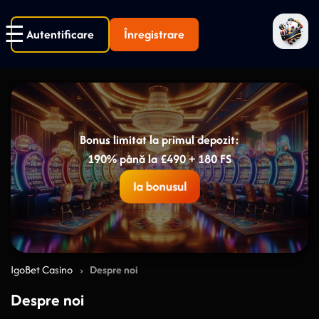
Autentificare
Înregistrare
Bonus limitat la primul depozit:
190% până la £490 + 180 FS
Ia bonusul
›
IgoBet Casino
Despre noi
Despre noi